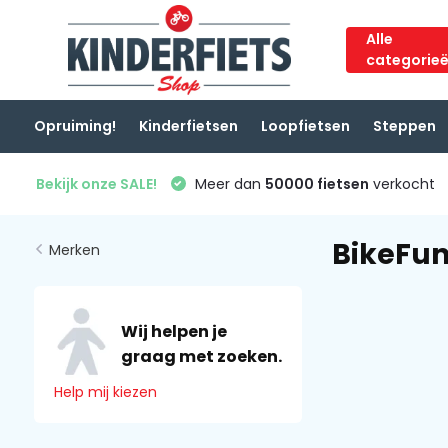
Alle
categorie
Opruiming!
Kinderfietsen
Loopfietsen
Steppen
Bekijk onze SALE!
Meer dan
50000 fietsen
verkocht
BikeFu
Merken
Wij helpen je
graag met zoeken.
Help mij kiezen