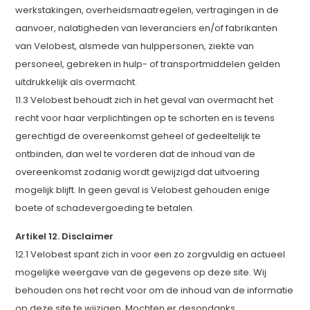
werkstakingen, overheidsmaatregelen, vertragingen in de
aanvoer, nalatigheden van leveranciers en/of fabrikanten
van Velobest, alsmede van hulppersonen, ziekte van
personeel, gebreken in hulp- of transportmiddelen gelden
uitdrukkelijk als overmacht.
11.3 Velobest behoudt zich in het geval van overmacht het
recht voor haar verplichtingen op te schorten en is tevens
gerechtigd de overeenkomst geheel of gedeeltelijk te
ontbinden, dan wel te vorderen dat de inhoud van de
overeenkomst zodanig wordt gewijzigd dat uitvoering
mogelijk blijft. In geen geval is Velobest gehouden enige
boete of schadevergoeding te betalen.
Artikel 12. Disclaimer
12.1 Velobest spant zich in voor een zo zorgvuldig en actueel
mogelijke weergave van de gegevens op deze site. Wij
behouden ons het recht voor om de inhoud van de informatie
op deze site te wijzigen. Mochten er desondanks