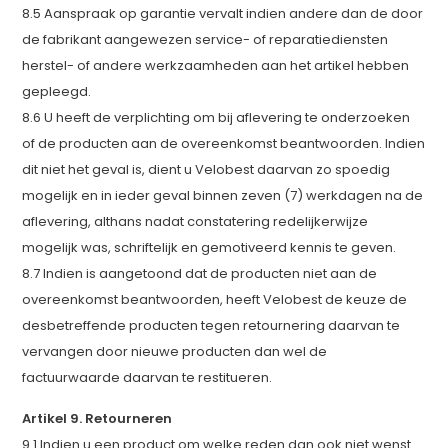
8.5 Aanspraak op garantie vervalt indien andere dan de door
de fabrikant aangewezen service- of reparatiediensten
herstel- of andere werkzaamheden aan het artikel hebben
gepleegd.
8.6 U heeft de verplichting om bij aflevering te onderzoeken
of de producten aan de overeenkomst beantwoorden. Indien
dit niet het geval is, dient u Velobest daarvan zo spoedig
mogelijk en in ieder geval binnen zeven (7) werkdagen na de
aflevering, althans nadat constatering redelijkerwijze
mogelijk was, schriftelijk en gemotiveerd kennis te geven.
8.7 Indien is aangetoond dat de producten niet aan de
overeenkomst beantwoorden, heeft Velobest de keuze de
desbetreffende producten tegen retournering daarvan te
vervangen door nieuwe producten dan wel de
factuurwaarde daarvan te restitueren.
Artikel 9. Retourneren
9.1 Indien u een product om welke reden dan ook niet wenst