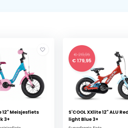
€ 219,95
€ 179,95
 12" Meisjesfiets
S'COOL XXlite 12" ALU Red
k 3+
light Blue 3+