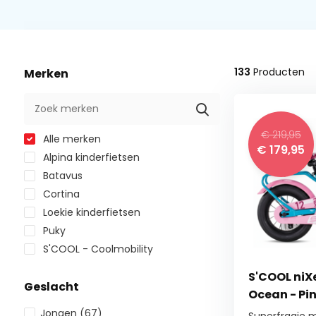
133
Producten
Merken
€ 219,95
Alle merken
€ 179,95
Alpina kinderfietsen
Batavus
Cortina
Loekie kinderfietsen
Puky
S'COOL - Coolmobility
S'COOL niXe
Geslacht
Ocean - Pin
Jongen
(67)