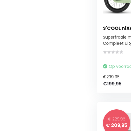
S'COOL niXe
Superfraaie m
Compleet uitg
Op voorra
€239,95
€199,95
€ 229,95
€ 209,95