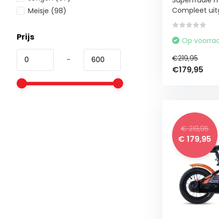
Superfraaie m
Compleet uitg
Meisje
(98)
Prijs
Op voorra
€219,95
-
€179,95
€ 219,95
€ 179,95