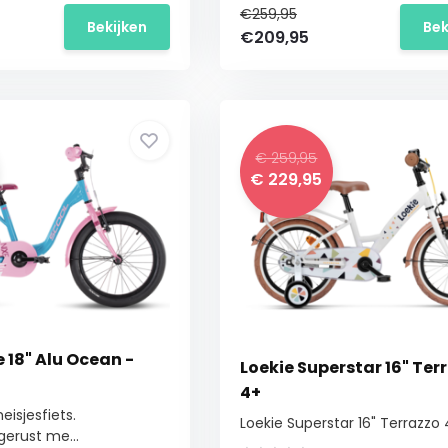
€259,95
Bekijken
Bek
€209,95
€ 259,95
€ 229,95
 18" Alu Ocean -
Loekie Superstar 16" Ter
4+
eisjesfiets.
Loekie Superstar 16" Terrazzo
erust me...