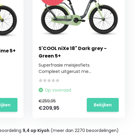
S'COOL niXe 18" Dark grey -
Lime 5+
Green 5+
Superfraaie meisjesfiets.
Compleet uitgerust me...
Op voorraad
€259,95
ijken
Bekijken
€209,95
eoordeling
9,4 op Kiyoh
(meer dan 2270 beoordelingen)