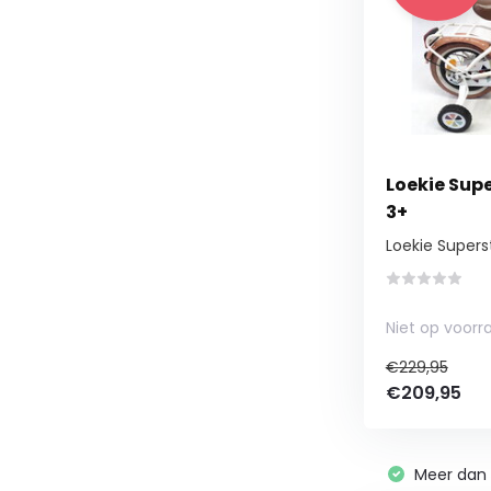
Loekie Supe
3+
Loekie Superst
Niet op voorr
€229,95
€209,95
Meer da