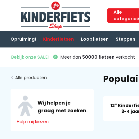
Alle
categorie
Opruiming!
Kinderfietsen
Loopfietsen
Steppen
Bekijk onze SALE!
Meer dan
50000 fietsen
verkocht
Populai
Alle producten
Wij helpen je
12" Kinderf
graag met zoeken.
3-4 jaa
Help mij kiezen