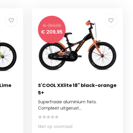
€ 259,95
€ 209,95
-Lime
S'COOL XXlite 18" black-orange
5+
Superfraaie aluminium fiets.
Compleet uitgerust...
Niet op voorraad