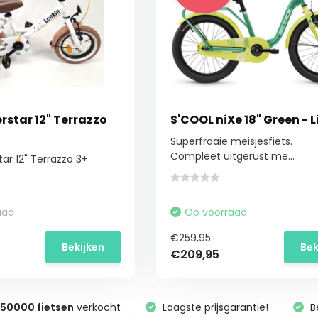
rstar 12" Terrazzo
S'COOL niXe 18" Green - 
Superfraaie meisjesfiets.
Compleet uitgerust me...
ar 12" Terrazzo 3+
aad
Op voorraad
€259,95
Bekijken
Bek
€209,95
n
50000 fietsen
verkocht
Laagste prijsgarantie!
B