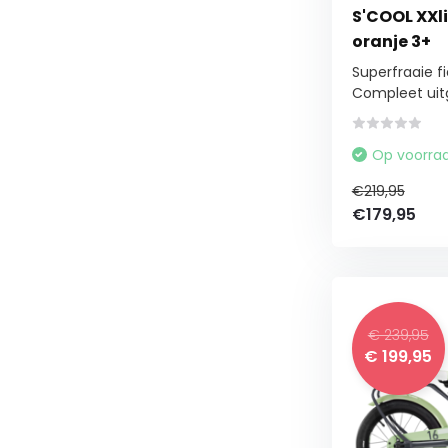
S'COOL XXli
oranje 3+
Superfraaie fi
Compleet uitg
Op voorra
€219,95
€179,95
€ 239,95
€ 199,95