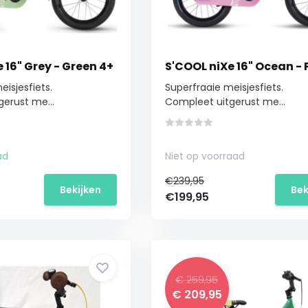
 16" Grey - Green 4+
S'COOL niXe 16" Ocean - 
eisjesfiets.
Superfraaie meisjesfiets.
erust me...
Compleet uitgerust me...
ad
Niet op voorraad
€239,95
Bekijken
Bek
€199,95
€ 259,95
€ 209,95