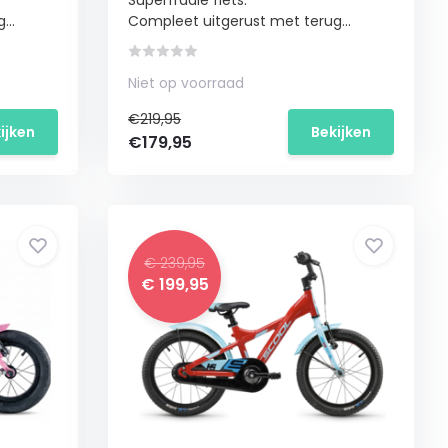
Superfraaie fiets.
...
Compleet uitgerust met terug...
Niet op voorraad
€219,95
ijken
Bekijken
€179,95
€ 239,95
€ 199,95