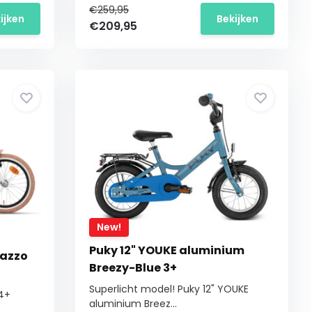
€259,95
ijken
Bekijken
€209,95
New!
Puky 12" YOUKE aluminium
razzo
Breezy-Blue 3+
Superlicht model! Puky 12" YOUKE
 4+
aluminium Breez...