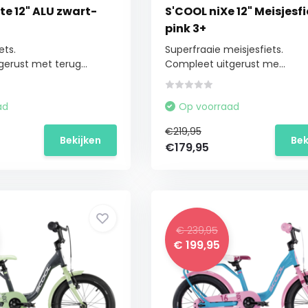
te 12" ALU zwart-
S'COOL niXe 12" Meisjesfi
pink 3+
ets.
Superfraaie meisjesfiets.
erust met terug...
Compleet uitgerust me...
ad
Op voorraad
€219,95
Bekijken
Bek
€179,95
€ 239,95
€ 199,95