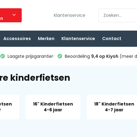
Klantenservice
ën
Accessoires
Merken
Klantenservice
Contact
Laagste prijsgarantie!
Beoordeling
9,4 op Kiyoh
(meer d
re kinderfietsen
ietsen
16" Kinderfietsen
18" Kinderfietsen
r
4-6 jaar
4-7 jaar