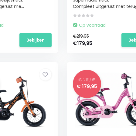
eisjesfiets.
Superfraaie fiets.
erust me...
Compleet uitgerust met terug
ad
Op voorraad
€219,95
Bekijken
Bek
€179,95
€ 219,95
€ 179,95