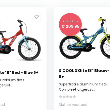
€ 259,95
€ 209,95
S'COOL XXlite 18" Blauw
te 18" Red - Blue 5+
5+
luminium fiets.
Superfraaie aluminium fiets.
erust...
Compleet uitgerust...
aad
Niet op voorraad