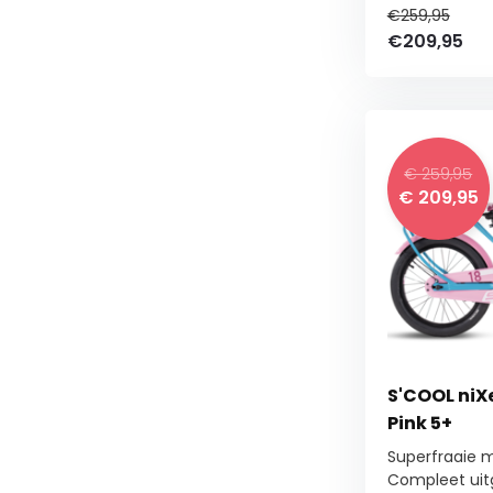
€259,95
€209,95
€ 259,95
€ 209,95
S'COOL niXe
Pink 5+
Superfraaie m
Compleet uitg