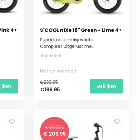
Pink 4+
S'COOL niXe 16" Green - Lime 4+
Superfraaie meisjesfiets.
Compleet uitgerust me...
Niet op voorraad
€239,95
ijken
Bekijken
€199,95
€ 259,95
€ 209,95