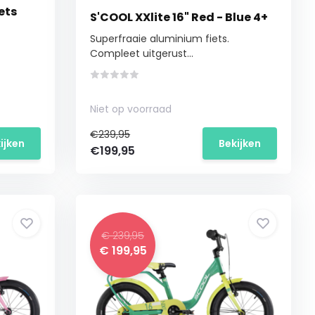
ets
S'COOL XXlite 16" Red - Blue 4+
Superfraaie aluminium fiets.
Compleet uitgerust...
Niet op voorraad
€239,95
ijken
Bekijken
€199,95
€ 239,95
€ 199,95