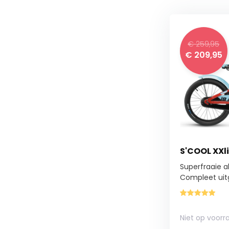
€ 259,95
€ 209,95
S'COOL XXli
Superfraaie a
Compleet uitg
Niet op voorr