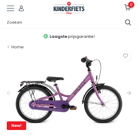
0
Laagste
prijsgarantie!
Home
New!