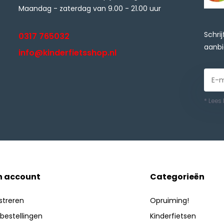
Maandag - zaterdag van 9.00 - 21.00 uur
Schri
0317 765032
aanbi
info@kinderfietsshop.nl
* Lees
n account
Categorieën
streren
Opruiming!
 bestellingen
Kinderfietsen