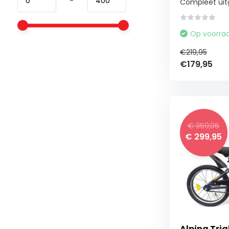
-
Compleet uitg
Op voorra
€219,95
€179,95
€ 359,95
€ 299,95
Alpina Tria