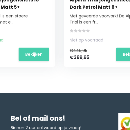
 Matt 5+
Dark Petrol Matt 6+
l is een stoere
Met geveerde voorvork! De Al
et e...
Trial is een fr...
ad
Niet op voorraad
€449,95
Bekijken
Bek
€389,95
Bel of mail ons!
Binnen 2 uur antwoord op je vraag!