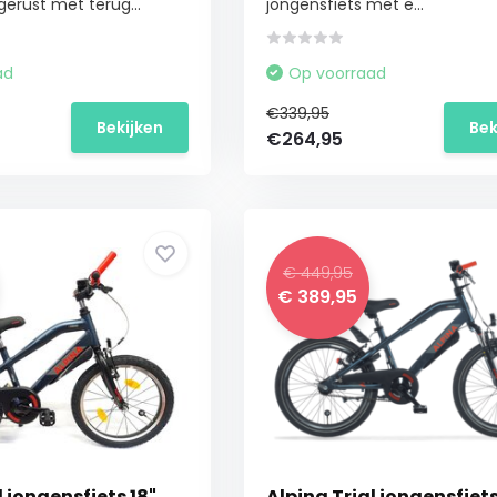
erust met terug...
jongensfiets met e...
ad
Op voorraad
€339,95
Bekijken
Bek
€264,95
€ 449,95
€ 389,95
l jongensfiets 18"
Alpina Trial jongensfiets