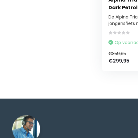
Dark Petrol
De Alpina Tria
jongensfiets m
Op voorra
€359,95
€299,95