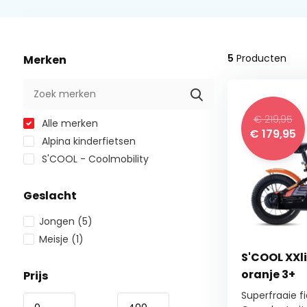
5
Producten
Merken
€ 219,95
Alle merken
€ 179,95
Alpina kinderfietsen
S'COOL - Coolmobility
Geslacht
Jongen
(5)
Meisje
(1)
S'COOL XXli
oranje 3+
Prijs
Superfraaie fi