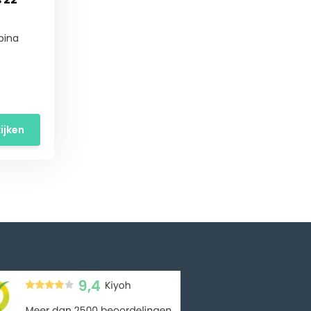
pina
ijken