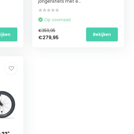
jongensfiets met e...
Op voorraad
€359,95
ijken
Bekijken
€279,95
 22"