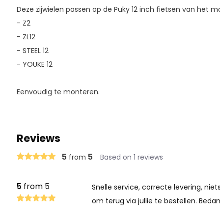
Deze zijwielen passen op de Puky 12 inch fietsen van het m
- Z2
- ZL12
- STEEL 12
- YOUKE 12
Eenvoudig te monteren.
Reviews
5
5
from
Based on 1 reviews
5
from 5
Snelle service, correcte levering, niet
om terug via jullie te bestellen. Bedan