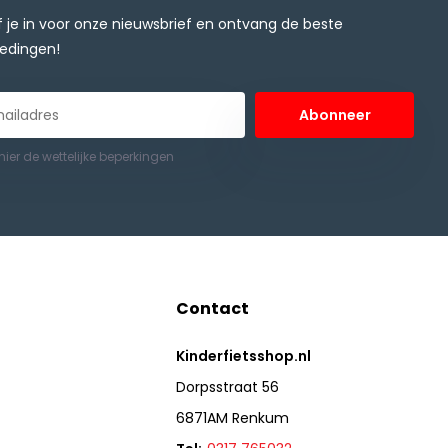
jf je in voor onze nieuwsbrief en ontvang de beste
edingen!
Abonneer
 hier de wettelijke beperkingen
Contact
Kinderfietsshop.nl
Dorpsstraat 56
6871AM Renkum