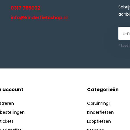
Schri
0317 765032
aanbi
info@kinderfietsshop.nl
* Lees
n account
Categorieën
streren
Opruiming!
 bestellingen
Kinderfietsen
 tickets
Loopfietsen