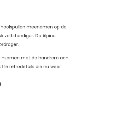
 schoolspullen meenemen op de
k zelfstandiger. De Alpina
ordrager.
 er -samen met de handrem aan
offe retrodetails die nu weer
!