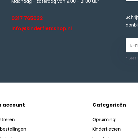
Maandag - zaterdag van 9.00 - 21.00 uur
Schri
0317 765032
aanbi
info@kinderfietsshop.nl
* Lees
n account
Categorieën
streren
Opruiming!
 bestellingen
Kinderfietsen