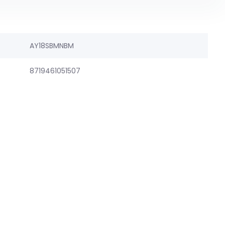
AY18SBMNBM
8719461051507