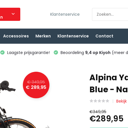
Klantenservice
ën
Accessoires
Merken
Klantenservice
Contact
Laagste prijsgarantie!
Beoordeling
9,4 op Kiyoh
(meer d
Alpina Ya
€ 349,95
€ 289,95
Blue - N
Bekijk
€349,95
€289,95