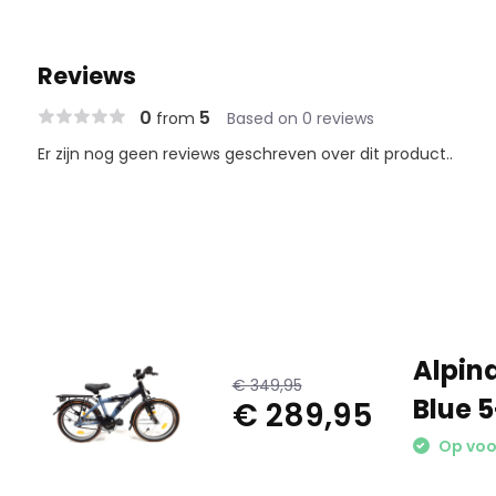
Reviews
0
5
from
Based on 0 reviews
Er zijn nog geen reviews geschreven over dit product..
Alpina
€ 349,95
Blue 5
€ 289,95
Op voor