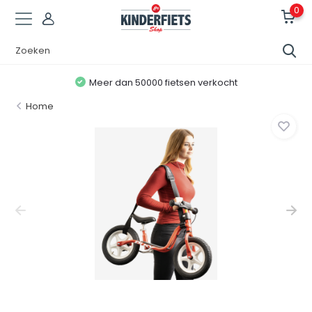
0
Laagste
prijsgarantie!
Home