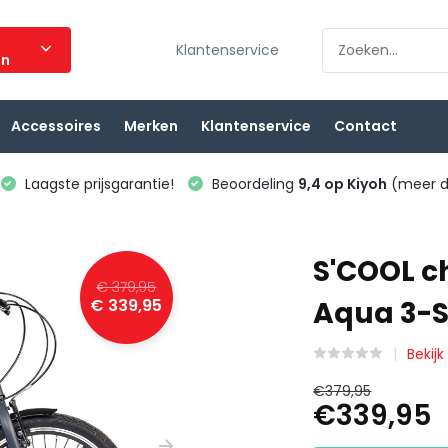
Klantenservice
ën
Accessoires
Merken
Klantenservice
Contact
Laagste prijsgarantie!
Beoordeling
9,4 op Kiyoh
(meer d
S'COOL ch
€ 379,95
€ 339,95
Aqua 3-
Bekijk
€379,95
€339,95