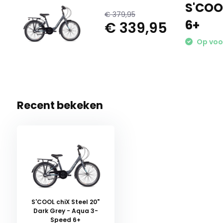
S'COO
€ 379,95
6+
€ 339,95
Op voor
Recent bekeken
S'COOL chiX Steel 20"
Dark Grey - Aqua 3-
Speed 6+