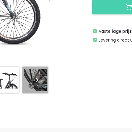
Vaste
lage prij
Levering direct 
+3