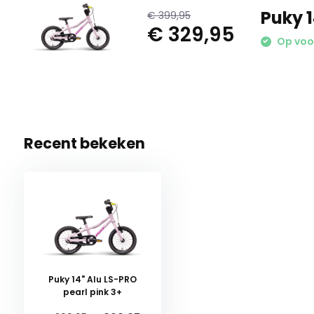
Puky 1
€ 399,95
€ 329,95
Op voor
Recent bekeken
Puky 14" Alu LS-PRO
pearl pink 3+